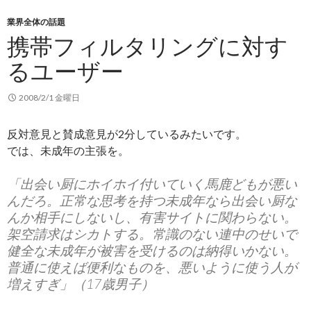
業界全体の話題
携帯フィルタリングに対す
るユーザー
2008/2/1 金曜日
反対意見と賛成意見が2分しているみたいです。
では、未成年の主張を。
「出会い厨にホイホイ付いていく馬鹿どもが悪い
んだろ。正常な思考を持つ未成年なら出会い厨な
んか相手にしないし、有害サイトに関わらない。
架空請求はシカトする。常識のない連中のせいで
健全な未成年が被害を受けるのは納得いかない。
普通に使えば便利なものを、悪いように使う人が
増えすぎ」（17歳男子）