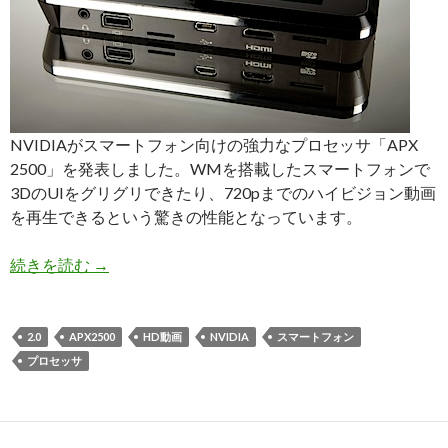
NVIDIAがスマートフォン向けの強力なプロセッサ「APX
2500」を発表しました。WMを搭載したスマートフォンで
3DのUIをグリグリできたり、720pまでのハイビジョン動画
を再生できるという驚きの性能となっています。
ス
続きを読む
→
マ
ー
ト
2.0
APX2500
HD動画
NVIDIA
スマートフォン
フ
プロセッサ
ォ
ン
で