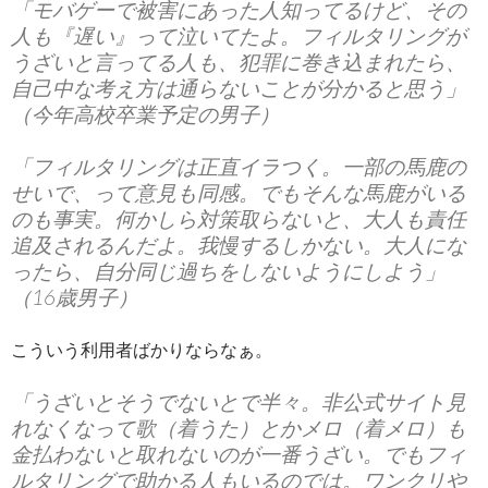
「モバゲーで被害にあった人知ってるけど、その
人も『遅い』って泣いてたよ。フィルタリングが
うざいと言ってる人も、犯罪に巻き込まれたら、
自己中な考え方は通らないことが分かると思う」
（今年高校卒業予定の男子）
「フィルタリングは正直イラつく。一部の馬鹿の
せいで、って意見も同感。でもそんな馬鹿がいる
のも事実。何かしら対策取らないと、大人も責任
追及されるんだよ。我慢するしかない。大人にな
ったら、自分同じ過ちをしないようにしよう」
（16歳男子）
こういう利用者ばかりならなぁ。
「うざいとそうでないとで半々。
非公式サイト見
れなくなって歌（着うた）とかメロ（着メロ）も
金払わないと取れないのが一番うざい。
でもフィ
ルタリングで助かる人もいるのでは。ワンクリや