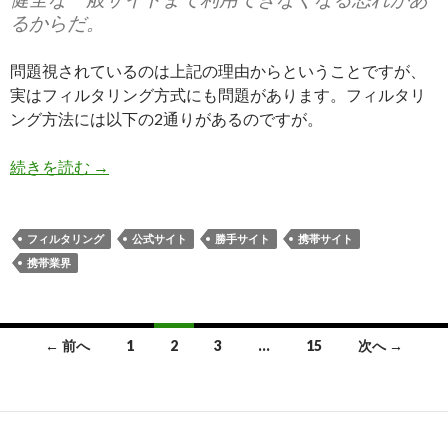
るからだ。
問題視されているのは上記の理由からということですが、
実はフィルタリング方式にも問題があります。フィルタリ
ング方法には以下の2通りがあるのですが。
未
続きを読む
→
成
年
有
フィルタリング
公式サイト
勝手サイト
携帯サイト
害
携帯業界
サ
イ
ト
投
← 前へ
1
2
3
…
15
次へ →
閲
稿
覧
制
ナ
限