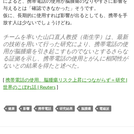
によると、携帯電話の使用が脳腫瘍のなりやすさに影響を
与えるとは「確認できなかった」そうです。
仮に、長期的に使用すれば影響が出るとしても、携帯を手
放す人は少ないでしょうけどね。
チームを率いた山口直人教授（衛生学）は、最新
の技術を用いて行った研究により、携帯電話の使
用が脳腫瘍を引き起こすものでないとするさらな
る証拠を示し、携帯電話の使用とがんに相関性が
ないとの結果を得たと述べた。
[
携帯電話の使用、脳腫瘍リスク上昇につながらず＝研究 |
世界のこぼれ話 | Reuters
]
健康
影響
携帯電話
研究結果
脳腫瘍
電磁波