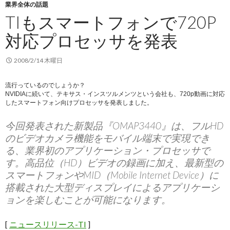
業界全体の話題
TIもスマートフォンで720P
対応プロセッサを発表
2008/2/14 木曜日
流行っているのでしょうか？
NVIDIAに続いて、テキサス・インスツルメンツという会社も、720p動画に対応
したスマートフォン向けプロセッサを発表しました。
今回発表された新製品『OMAP3440』は、フルHD
のビデオカメラ機能をモバイル端末で実現でき
る、業界初のアプリケーション・プロセッサで
す。高品位（HD）ビデオの録画に加え、最新型の
スマートフォンやMID（Mobile Internet Device）に
搭載された大型ディスプレイによるアプリケーシ
ョンを楽しむことが可能になります。
[
ニュースリリース-TI
]