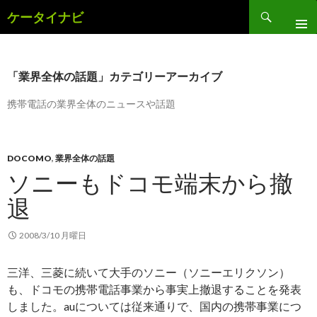
検
ケータイナビ
索
コ
ン
テ
ン
「業界全体の話題」カテゴリーアーカイブ
ツ
へ
携帯電話の業界全体のニュースや話題
ス
キ
ッ
DOCOMO
,
業界全体の話題
プ
ソニーもドコモ端末から撤
退
2008/3/10 月曜日
三洋、三菱に続いて大手のソニー（ソニーエリクソン）
も、ドコモの携帯電話事業から事実上撤退することを発表
しました。auについては従来通りで、国内の携帯事業につ