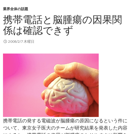
720P
業界全体の話題
動
携帯電話と脳腫瘍の因果関
画
を
係は確認できず
再
生
2008/2/7 木曜日
で
き
る
よ
う
に
携帯電話の発する電磁波が脳腫瘍の原因になるという件に
ついて、東京女子医大のチームが研究結果を発表した内容