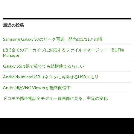
ビ
に
ゲ
総
務
ー
省
最近の投稿
シ
が
待
Samsung Galaxy S7のリーク写真、発売は3/11との噂
ョ
っ
ほぼ全てのアーカイブに対応するファイルマネージャー「B1 File
ン
た
Manager」
Galaxy S5は鍋で茹でても結構使えるらしい
AndroidのmicroUSBコネクタにも挿せるUSBメモリ
Android版VNC Viewerが無料配信中
ドコモの携帯電話全モデル一覧画像に見る、主流の変化