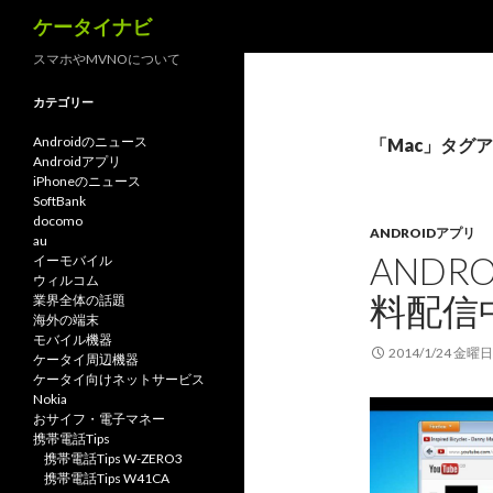
検
ケータイナビ
索
スマホやMVNOについて
カテゴリー
Androidのニュース
「Mac」タグ
Androidアプリ
iPhoneのニュース
SoftBank
docomo
ANDROIDアプリ
au
ANDRO
イーモバイル
ウィルコム
料配信
業界全体の話題
海外の端末
モバイル機器
2014/1/24 金曜日
ケータイ周辺機器
ケータイ向けネットサービス
Nokia
おサイフ・電子マネー
携帯電話Tips
携帯電話Tips W-ZERO3
携帯電話Tips W41CA