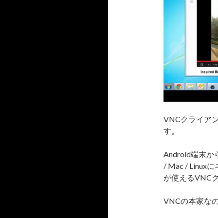
VNCクライア
す。
Android端末
/ Mac / 
が使えるVNC
VNCの本家な