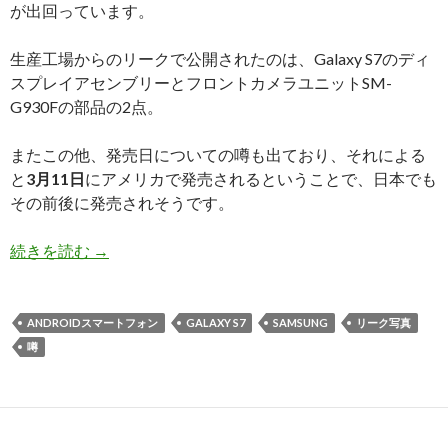
が出回っています。
生産工場からのリークで公開されたのは、Galaxy S7のディ
スプレイアセンブリーとフロントカメラユニットSM-
G930Fの部品の2点。
またこの他、発売日についての噂も出ており、それによる
と
3月11日
にアメリカで発売されるということで、日本でも
その前後に発売されそうです。
Samsung
続きを読む
→
Galaxy
S7
の
ANDROIDスマートフォン
GALAXY S7
SAMSUNG
リーク写真
リ
噂
ー
ク
写
真、