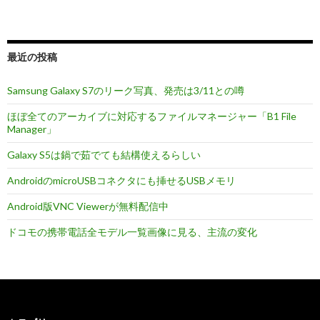
発
売
は
最近の投稿
3/11
と
Samsung Galaxy S7のリーク写真、発売は3/11との噂
の
噂
ほぼ全てのアーカイブに対応するファイルマネージャー「B1 File
Manager」
Galaxy S5は鍋で茹でても結構使えるらしい
AndroidのmicroUSBコネクタにも挿せるUSBメモリ
Android版VNC Viewerが無料配信中
ドコモの携帯電話全モデル一覧画像に見る、主流の変化