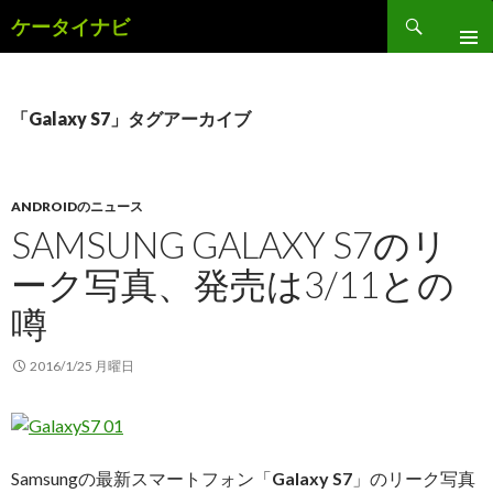
検
ケータイナビ
索
コ
ン
テ
ン
「Galaxy S7」タグアーカイブ
ツ
へ
ス
キ
ANDROIDのニュース
ッ
SAMSUNG GALAXY S7のリ
プ
ーク写真、発売は3/11との
噂
2016/1/25 月曜日
Samsungの最新スマートフォン「
Galaxy S7
」のリーク写真