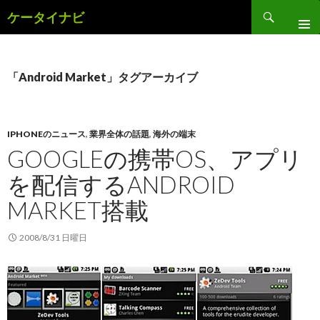
検
ケータイナビ
索
コ
ン
テ
ン
「Android Market」タグアーカイブ
ツ
へ
ス
キ
IPHONEのニュース
,
業界全体の話題
,
海外の端末
ッ
GOOGLEの携帯OS、アプリ
プ
を配信するANDROID
MARKET搭載
2008/8/31 日曜日