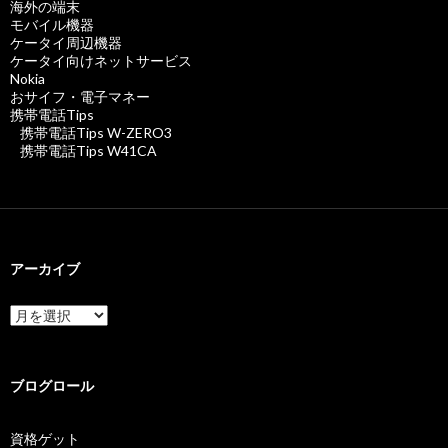
海外の端末
モバイル機器
ケータイ周辺機器
ケータイ向けネットサービス
Nokia
おサイフ・電子マネー
携帯電話Tips
携帯電話Tips W-ZERO3
携帯電話Tips W41CA
アーカイブ
ア
ー
カ
イ
ブ
ブログロール
資格ゲット