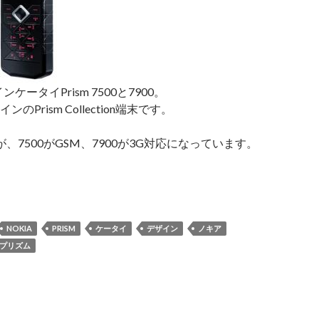
ンケータイPrism 7500と7900。
のPrism Collection端末です。
、7500がGSM、7900が3G対応になっています。
ia
sm7500
0
NOKIA
PRISM
ケータイ
デザイン
ノキア
プリズム