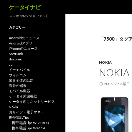
検
ケータイナビ
索
スマホやMVNOについて
カテゴリー
Androidのニュース
「7500」タグ
Androidアプリ
iPhoneのニュース
SoftBank
docomo
NOKIA
au
NOKIA
イーモバイル
ウィルコム
業界全体の話題
2007/8/9 木曜日
海外の端末
モバイル機器
ケータイ周辺機器
ケータイ向けネットサービス
Nokia
おサイフ・電子マネー
携帯電話Tips
携帯電話Tips W-ZERO3
携帯電話Tips W41CA