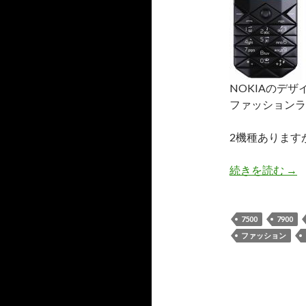
NOKIAのデザイ
ファッションライン
2機種ありますが
Nok
続きを読む
→
Pri
＋
790
7500
7900
ファッション