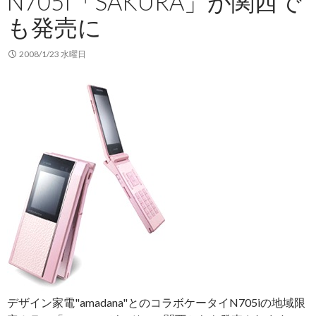
N705I「SAKURA」が関西で
か
も発売に
わ
い
く
2008/1/23 水曜日
変
更
デザイン家電"amadana"とのコラボケータイN705iの地域限