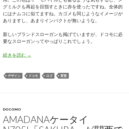
グミルクも再起を目指すときに赤を使ったですね。全体的
にはナムコに似てますね。カゴメも同じようなイメージが
ありますし、あまりインパクトが無いような。
新しいブランドスローガンも掲げていますが、ドコモに必
要なスローガンってやっぱりこれでしょう。
ド
続きを読む
→
コ
モ
が
デザイン
ドコモ
ロゴ
変更
ブ
ラ
ン
ド
DOCOMO
ロ
AMADANAケータイ
ゴ
を