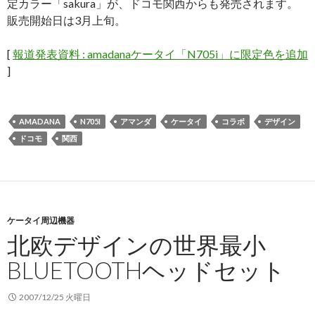
定カラー「sakura」が、ドコモ関西からも発売されます。
販売開始日は3月上旬。
[
報道発表資料 : amadanaケータイ「N705i」に限定色を追加
]
AMADANA
N705I
アマンダ
ケータイ
コラボ
デザイン
ドコモ
関西
ケータイ周辺機器
北欧デザインの世界最小
BLUETOOTHヘッドセット
2007/12/25 火曜日