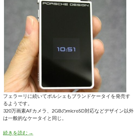
フェラーリに続いてポルシェもブランドケータイを発売す
るようです。
320万画素AFカメラ、2GBのmicroSD対応などデザイン以外
は一般的なケータイと同じ。
ポ
続きを読む
→