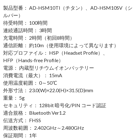
製品型番： AD-HSM10TI（チタン）、AD-HSM10SV（シ
ルバー）
待受時間： 100時間
連続通話時間： 3時間
充電時間： 2時間（初回8時間）
通信距離： 約10m（使用環境によって異なります）
対応プロファイル： HSP（Headset Profile）、
HFP（Hands-free Profile）
電源： 内蔵型リチウムイオンバッテリー
消費電流（最大）： 15mA
使用温度範囲： 0～50℃
外形寸法： 23.0(W)×22.0(H)×31.5(D)mm
重量： 5g
セキュリティ： 128bit 暗号化/PIN コード認証
適合規格： Bluetooth Ver1.2
伝送方式： FHSS
周波数範囲： 2.402GHz～2.480GHz
保証期間： 1年