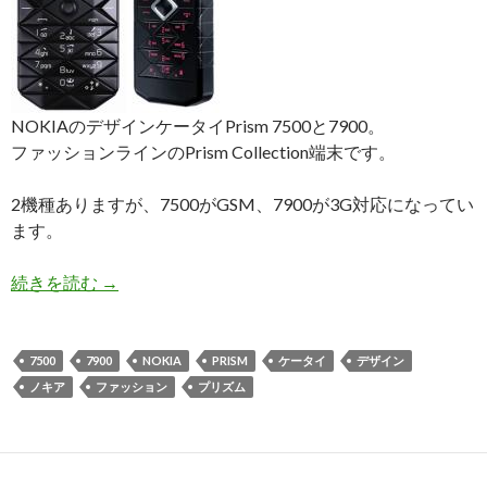
NOKIAのデザインケータイPrism 7500と7900。
ファッションラインのPrism Collection端末です。
2機種ありますが、7500がGSM、7900が3G対応になってい
ます。
Nokia
続きを読む
→
Prism7500
＋
7900
7500
7900
NOKIA
PRISM
ケータイ
デザイン
ノキア
ファッション
プリズム