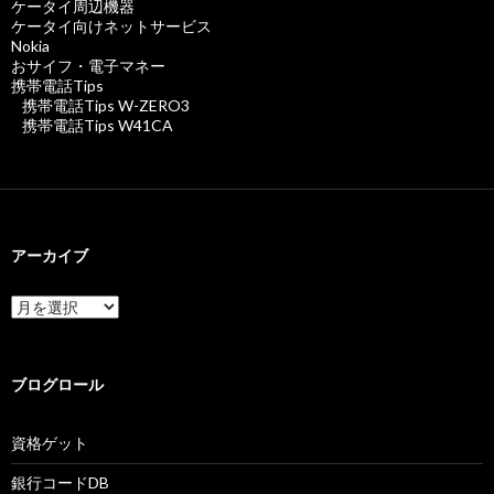
ケータイ周辺機器
ケータイ向けネットサービス
Nokia
おサイフ・電子マネー
携帯電話Tips
携帯電話Tips W-ZERO3
携帯電話Tips W41CA
アーカイブ
ア
ー
カ
イ
ブ
ブログロール
資格ゲット
銀行コードDB