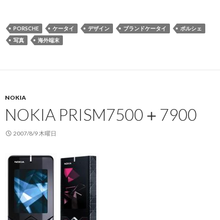
ル
シ
ェ
PORSCHE
ケータイ
デザイン
ブランドケータイ
ポルシェ
も
写真
海外端末
ケ
ー
タ
イ
NOKIA
「P’9521」
NOKIA PRISM7500＋7900
2007/8/9 木曜日