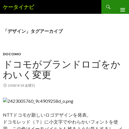
検
ケータイナビ
索
コ
ン
テ
ン
「デザイン」タグアーカイブ
ツ
へ
ス
キ
DOCOMO
ッ
ドコモがブランドロゴをか
プ
わいく変更
2008/4/18 金曜日
NTTドコモが新しいロゴデザインを発表。
ドコモレッド（？）に小文字でやわらかいフォントを使
用。この色はイーモバイルとも被るような気もするし、メ