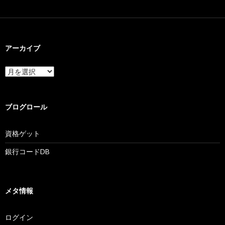
アーカイブ
ア
ー
カ
イ
ブ
ブログロール
資格ゲット
銀行コードDB
メタ情報
ログイン