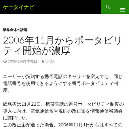
検
ケータイナビ
索
コ
ン
テ
ン
業界全体の話題
ツ
2006年11月からポータビリ
へ
ティ開始が濃厚
ス
キ
ッ
2005/11/23 水曜日
管理人
プ
ユーザーが契約する携帯電話のキャリアを変えても、同じ
電話番号を使用できるようにする番号ポータビリティ制
度。
総務省は11月22日、携帯電話の番号ポータビリティ制度の
導入に向け、電気通信番号規則の改正案を情報通信審議会
に諮問した。
この改正案が通った場合、2006年11月1日からはすべての