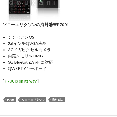
ソニーエリクソンの海外端末P700i
シンビアンOS
2.6インチQVGA液晶
3.2メガピクセルカメラ
内蔵メモリ160MB
3G,Bluetoth,Wi-Fiに対応
QWERTYキーボード
[
P700 is on its way
]
P700I
ソニーエリクソン
海外端末