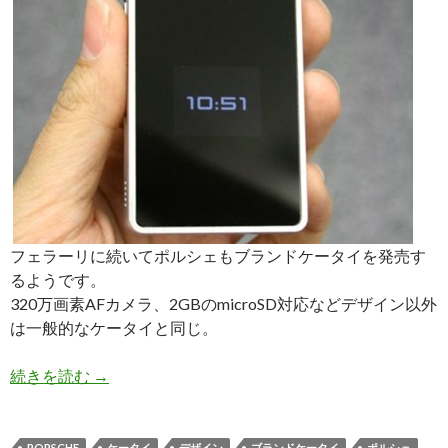
フェラーリに続いてポルシェもブランドケータイを発売す
るようです。
320万画素AFカメラ、2GBのmicroSD対応などデザイン以外
は一般的なケータイと同じ。
ポ
続きを読む
→
ル
シ
ェ
PORSCHE
ケータイ
デザイン
ブランドケータイ
ポルシェ