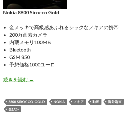
Nokia 8800 Sirocco Gold
金メッキで高級感あふれるシックなノキアの携帯
200万画素カメラ
内蔵メモリ100MB
Bluetooth
GSM 850
予想価格1000ユーロ
金
続きを読む
→
ピ
カ
携
8800-SIROCCO-GOLD
NOKIA
ノキア
動画
海外端末
帯
金ぴか
Nokia
8800
Sirocco
Gold