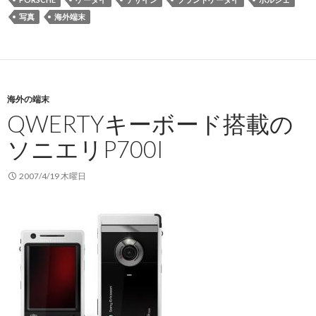
も
写真
海外端末
ケ
ー
タ
イ
海外の端末
「P’9521」
QWERTYキーボード搭載の
ソニエリP700I
2007/4/19 木曜日