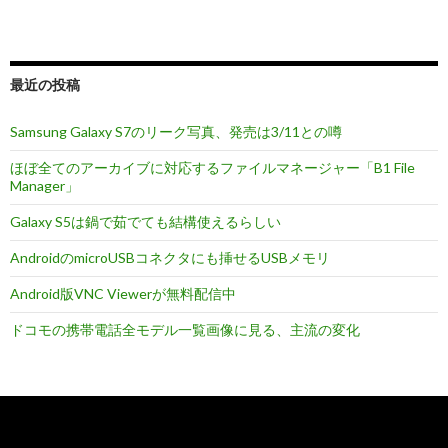
の
画
像
最近の投稿
と
動
Samsung Galaxy S7のリーク写真、発売は3/11との噂
画
ほぼ全てのアーカイブに対応するファイルマネージャー「B1 File
Manager」
Galaxy S5は鍋で茹でても結構使えるらしい
AndroidのmicroUSBコネクタにも挿せるUSBメモリ
Android版VNC Viewerが無料配信中
ドコモの携帯電話全モデル一覧画像に見る、主流の変化