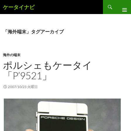
検
ケータイナビ
索
コ
ン
テ
ン
「海外端末」タグアーカイブ
ツ
へ
ス
キ
海外の端末
ッ
ポルシェもケータイ
プ
「P’9521」
2007/10/23 火曜日