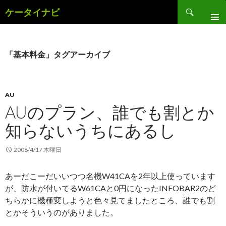
検
ケータイナビ
索
コ
ン
テ
ン
「基本料金」タグアーカイブ
ツ
へ
ス
キ
AU
ッ
AUのプラン、誰でも割とか
プ
知らないうちにあるし
2008/4/17 木曜日
あーだこーだいいつつ名機W41CAを2年以上使っています
が、防水が付いてるW61CAと0円になったINFOBAR2のど
ちらかに機種変しようと色々見てましたところ、誰でも割
とかそういうのがありました。